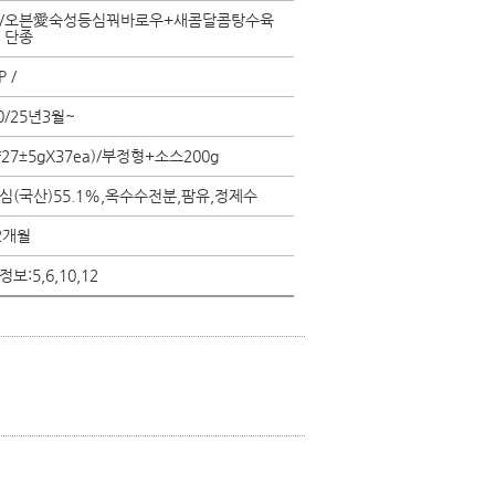
/오븐愛숙성등심꿔바로우+새콤달콤탕수육
/ 단종
 /
00/25년3월~
약27±5gX37ea)/부정형+소스200g
심(국산)55.1%,옥수수전분,팜유,정제수
2개월
보:5,6,10,12