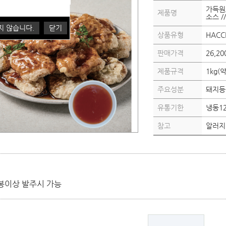
가득원
제품명
소스 /
지 않습니다.
닫기
상품유형
HACCP
판매가격
26,2
제품규격
1kg(
주요성분
돼지등
유통기한
냉동1
참고
알러지정
봉이상 발주시 가능